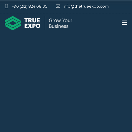
+90 (212) 824 08 05
info@thetrueexpo.com
ANA SAYFA
HAKKIMIZDA
HIZMETLER
FUARLARIMIZ
İLETIŞIM