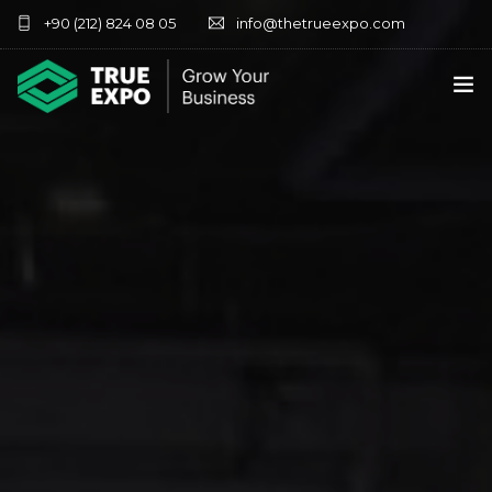
+90 (212) 824 08 05
info@thetrueexpo.com
ANA SAYFA
HAKKIMIZDA
HIZMETLER
FUARLARIMIZ
İLETIŞIM