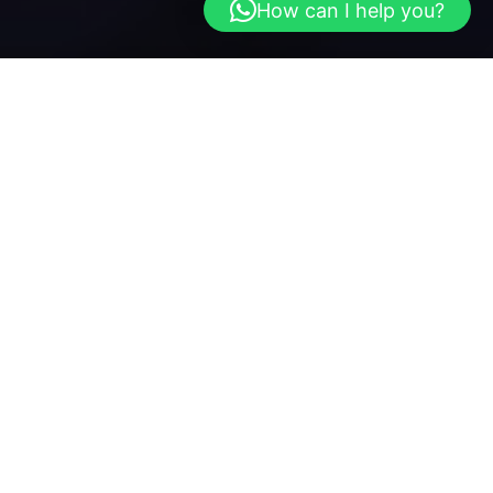
How can I help you?
MOVE AMERICA
Tarih: 23 – 24 Eylül 2026
Ülke: ABD
Şehir: Detroit
Mekan: Huntington Place
Sektör: Mobilite
Sponsorlar & Katılımcılar: 250+
Konuşmacılar: 300+
Ziyaretçiler: 4000+
Start-Up’lar: 150+