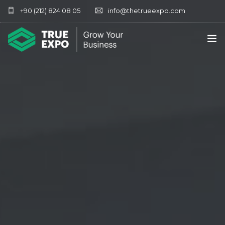
+90 (212) 824 08 05
info@thetrueexpo.com
ANA SAYFA
HAKKIMIZDA
HIZMETLER
FUARLARIMIZ
İLETIŞIM